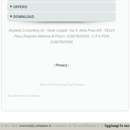
OFFERS
DOWNLOAD
Anyweb Consulting srl - Sede Legale: Via A. della Pura 4/A - 56123
Pisa | Registro Imprese di Pisa n. 01867820506 - C.F. e P.IVA
01867820506
[
Privacy
]
Anyweb Consulting Pisa Oristano
Tag Anyweb Consulting
il Sito Web
www.italy.oristano.it
è membro di NetworkPortali.it | [
Aggiungi la tua