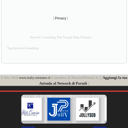
[
Privacy
]
Anyweb Consulting Pisa Google Map Oristano
Tag Anyweb Consulting
il Sito Web
www.italy.oristano.it
è membro di NetworkPortali.it | [
Aggiungi la tua
Azienda al Network di Portali
]