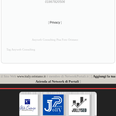
01867820506
[
Privacy
]
Anyweb Consulting Pisa Foto Oristano
Tag Anyweb Consulting
il Sito Web
www.italy.oristano.it
è membro di NetworkPortali.it | [
Aggiungi la tua
Azienda al Network di Portali
]