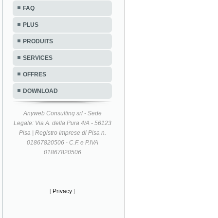
FAQ
PLUS
PRODUITS
SERVICES
OFFRES
DOWNLOAD
Anyweb Consulting srl - Sede
Legale: Via A. della Pura 4/A - 56123
Pisa | Registro Imprese di Pisa n.
01867820506 - C.F. e P.IVA
01867820506
[
Privacy
]