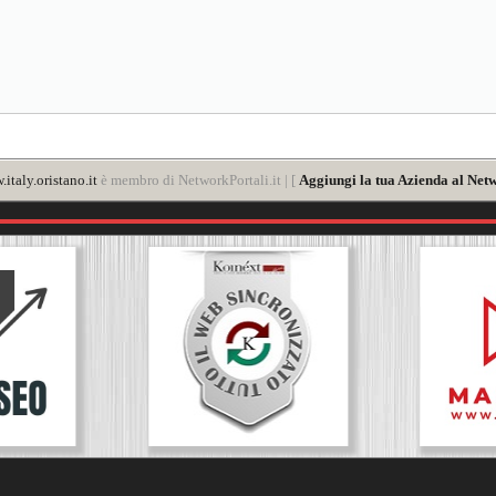
italy.oristano.it
è membro di NetworkPortali.it | [
Aggiungi la tua Azienda al Netw