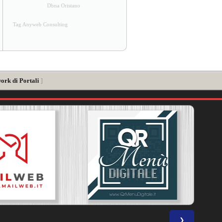
Dbna Oristano
Tag Anyweb Consulting
ork di Portali
]
❯