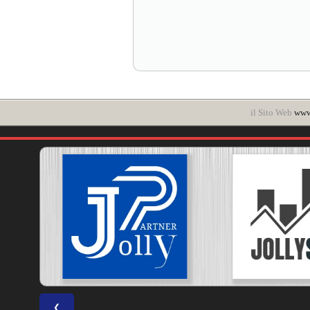
il Sito Web
www.
❮