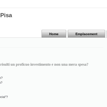
Pisa
Home
Emplacement
 risulti un proficuo investimento e non una mera spesa?
eb?
a?
cial"?