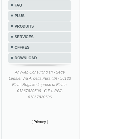
FAQ
PLUS
PRODUITS
SERVICES
OFFRES
DOWNLOAD
Anyweb Consulting srl - Sede
Legale: Via A. della Pura 4/A - 56123
Pisa | Registro Imprese di Pisa n.
01867820506 - C.F. e P.IVA
01867820506
[
Privacy
]