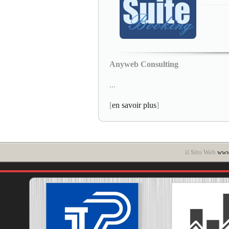
Anyweb Consulting
...
[
en savoir plus
]
il Sito Web
www.