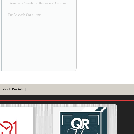
Anyweb Consulting Pisa Servizi Oristano
Tag Anyweb Consulting
ork di Portali
]