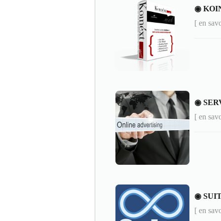
◉ KOI
[ en sav
◉ SER
[ en sav
◉ SUI
[ en sav