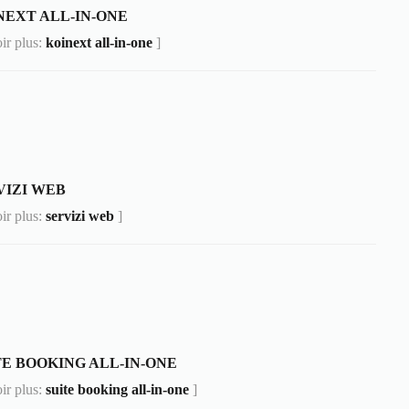
NEXT ALL-IN-ONE
oir plus:
koinext all-in-one
]
VIZI WEB
oir plus:
servizi web
]
TE BOOKING ALL-IN-ONE
oir plus:
suite booking all-in-one
]