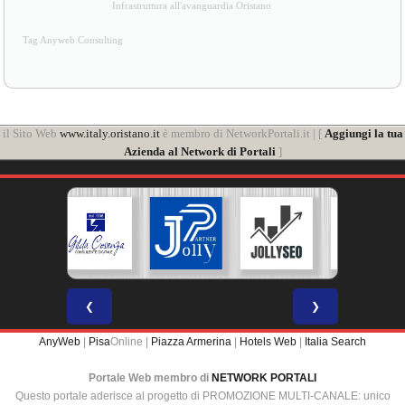
Infrastruttura all'avanguardia Oristano
Tag Anyweb Consulting
il Sito Web
www.italy.oristano.it
è membro di NetworkPortali.it | [
Aggiungi la tua
Azienda al Network di Portali
]
❮
❯
AnyWeb
|
Pisa
Online |
Piazza Armerina
|
Hotels Web
|
Italia Search
Portale Web membro di
NETWORK PORTALI
Questo portale aderisce al progetto di PROMOZIONE MULTI-CANALE: unico